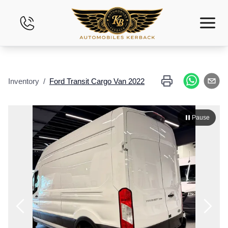
Inicio
Inventory
/
Ford
Transit Cargo Van
2022
Inventario
Financiamiento
Pause
Evalúe su Vehículo
Arrendamiento financiero
Contáctenos