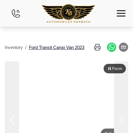
Inicio
Inventory
/
Ford
Transit Cargo Van
2023
Inventario
Financiamiento
Pause
Evalúe su Vehículo
Arrendamiento financiero
Contáctenos