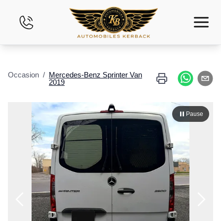
Accueil
Occasion
/
Mercedes-Benz
Sprinter Van
2019
Inventaire
Financement
Pause
Évaluez votre véhicule
Crédit-bail
Nous joindre