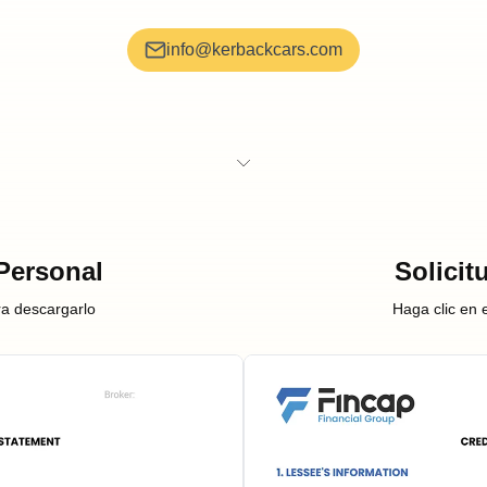
info@kerbackcars.com
Personal
Solicit
ra descargarlo
Haga clic en 