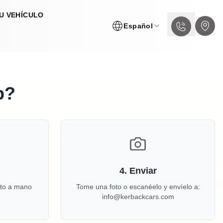
U VEHÍCULO
Español
p?
4.
Enviar
nto a mano
Tome una foto o escanéelo y envíelo a:
info@kerbackcars.com