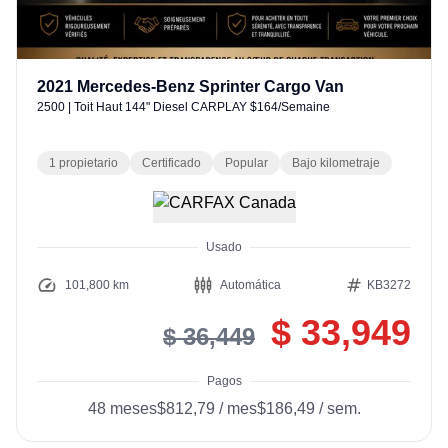
2021
Mercedes-Benz
Sprinter Cargo Van
2500
|
Toit Haut 144" Diesel CARPLAY $164/Semaine
1 propietario
Certificado
Popular
Bajo kilometraje
Usado
101,800 km
Automática
KB3272
$ 33,949
$ 36,449
Pagos
48
meses
$812,79
/
mes
$186,49
/
sem.