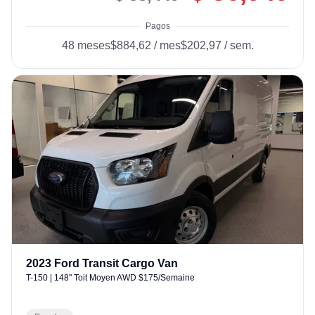
Pagos
48
meses
$884,62
/
mes
$202,97
/
sem.
2023
Ford
Transit Cargo Van
T-150
|
148" Toit Moyen AWD $175/Semaine