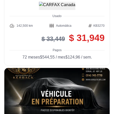
Usado
142,500 km
Automática
KB3270
$ 31,949
$ 33,449
Pagos
72
meses
$544,55
/
mes
$124,96
/
sem.